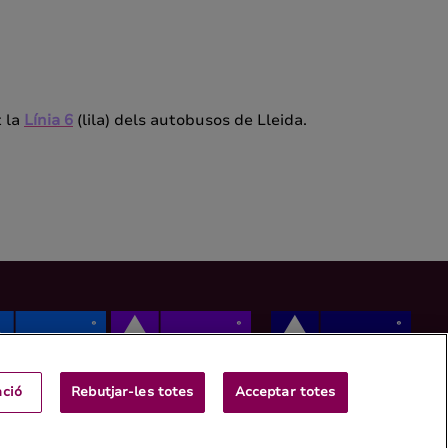
t la
Línia 6
(lila) dels autobusos de Lleida.
ació
Rebutjar-les totes
Acceptar totes