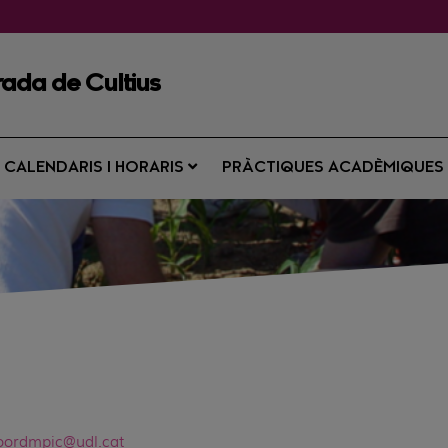
rada de Cultius
CALENDARIS I HORARIS
PRÀCTIQUES ACADÈMIQUE
oordmpic@udl.cat