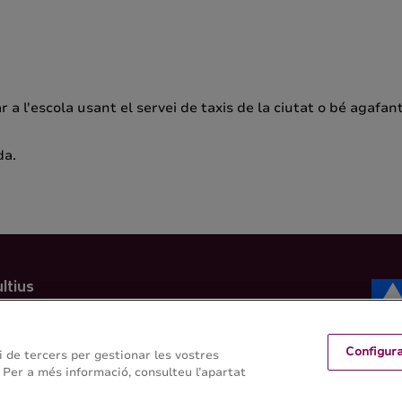
ar a l'escola usant el servei de taxis de la ciutat o bé agafan
da.
ltius
l i de Veterinària - Universitat
Configur
 i de tercers per gestionar les vostres
 Per a més informació, consulteu l’apartat