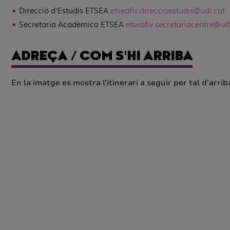
Direcció d'Estudis ETSEA
etsea
fiv
.direccioestudis@udl.cat
Secretaria Acadèmica ETSEA
etsea
fiv
.secretariacentre@ud
ADREÇA / COM S'HI ARRIBA
En la imatge es mostra l'itinerari a seguir per tal d'arri