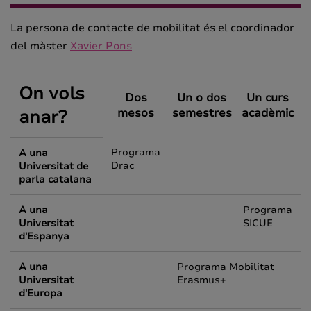
La persona de contacte de mobilitat és el coordinador
del màster
Xavier Pons
On vols
Dos
Un o dos
Un curs
anar?
mesos
semestres
acadèmic
Programa
A una
Drac
Universitat de
parla catalana
A una
Programa
Universitat
SICUE
d'Espanya
A una
Programa Mobilitat
Universitat
Erasmus+
d'Europa