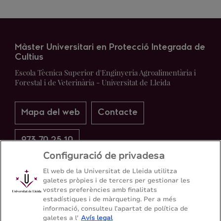
Màster Universitari en Protecció Integrada de
Cultius
Escola Tècnica Superior d'Enginyeria Agroalimentària i
Forestal i de Veterinària - Universitat de Lleida
Mapa del web
Contacte
973 70 25 10
Configuració de privadesa
El web de la Universitat de Lleida utilitza
galetes pròpies i de tercers per gestionar les
vostres preferències amb finalitats
estadístiques i de màrqueting. Per a més
informació, consulteu l’apartat de política de
galetes a l'
Avís legal